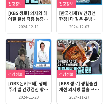
건강정보
건강정보
[KBS 생로] 의자와 헤
[한국경제TV 건강앤
어질 결심 각종 통증에
한경] 다 같은 유방암
대사질환 위험까지 좌
이 아니다, 내게 맞는
2024-12-11
2024-12-07
식 생활을 벗어나려
치료는
면?
건강정보
건강정보
[OBS 돈키오테] 생애
[KBS 생로] 생활습관
주기 별 건강검진 항목
개선 의자병 탈출 프로
은?
젝트
2024-11-28
2024-11-27