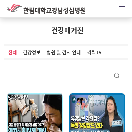
건강매거진
전체
건강정보
병원 및 검사 안내
씩씩TV