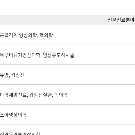
전문진료분야
근골격계 영상의학, 핵의학
복부비뇨기영상의학, 영상유도하시술
유방, 갑상선
다학제암진료, 갑상선질환, 핵의학
소아영상의학
신경두경부영상의학