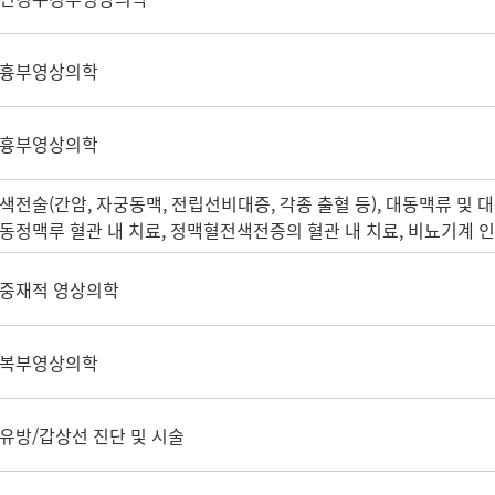
흉부영상의학
흉부영상의학
색전술(간암, 자궁동맥, 전립선비대증, 각종 출혈 등), 대동맥류 및 
동정맥루 혈관 내 치료, 정맥혈전색전증의 혈관 내 치료, 비뇨기계 인
중재적 영상의학
복부영상의학
유방/갑상선 진단 및 시술