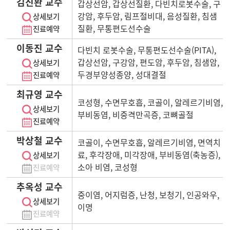
김진환 교수
갑상선암, 갑상선질환, 다빈치로봇수술, 구
강암, 후두암, 림프절비대, 음성질환, 침샘
상세보기
질환, 무통편도선수술
진료예약
이동진 교수
다빈치 로봇수술, 무통편도선수술(PITA),
갑상선암, 구강암, 편도암, 후두암, 침샘암,
상세보기
두경부양성종양, 성대결절
진료예약
최규영 교수
코성형, 수면무호흡, 코골이, 알레르기비염,
상세보기
부비동염, 비중격만곡증, 코뼈골절
진료예약
박상철 교수
코골이, 수면무호흡, 알레르기비염, 면역치
료, 후각장애, 미각장애, 부비동염(축농증),
상세보기
소아 비염, 코성형
진료예약
추옥성 교수
중이염, 어지럼증, 난청, 보청기, 인공와우,
상세보기
이명
진료예약