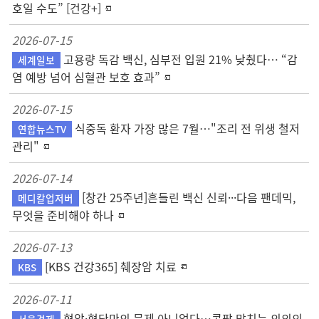
호일 수도” [건강+]
2026-07-15
고용량 독감 백신, 심부전 입원 21% 낮췄다… “감
세계일보
염 예방 넘어 심혈관 보호 효과”
2026-07-15
식중독 환자 가장 많은 7월…"조리 전 위생 철저
연합뉴스TV
관리"
2026-07-14
[창간 25주년]흔들린 백신 신뢰···다음 팬데믹,
메디칼업저버
무엇을 준비해야 하나
2026-07-13
[KBS 건강365] 췌장암 치료
KBS
2026-07-11