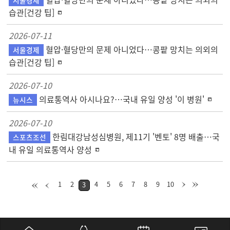
혈압·혈당만의 문제 아니었다…콩팥 망치는 의외의
서울경제
습관[건강 팁]
2026-07-11
혈압·혈당만의 문제 아니었다…콩팥 망치는 의외의
서울경제
습관[건강 팁]
2026-07-10
의료통역사 아시나요?…국내 유일 양성 '이 병원'
뉴시스
2026-07-10
한림대강남성심병원, 제11기 '벤토' 8명 배출…국
스포츠조선
내 유일 의료통역사 양성
1
2
4
5
6
7
8
9
10
3