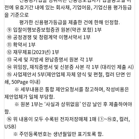
신용평가업을 영위하는 신용정보업자가 입찰공고일 이
전에 유효기간 내에 있는 회사채, 기업어음, 기업신용 평가등급
을 기준으로
평가한 신용평가등급을 제출한 건에 한해 인정함.
⑨ 입찰이행보증보험증권 원본(약관 포함) 1부
⑩ 공정경쟁 및 청렴계약 이행서약서 1부
⑪ 확약서 1부
⑫ 재무제표(2023년) 1부
⑬ 국세 및 지방세 완납증명서 원본 각 1부
⑭ 위임장, 재직증명서 및 신분증 사본 각 1부 (대리인 제출 시)
⑮ 사업제안서 5부(제안업체 자체 양식 및 편철, 컬러 단면 인
쇄, 50Page 이내)
※ 세부내용은 통합 제안요청서를 참고하며, 작성비용은
제안업체가 일체 부담함.
※ 원본 1부는 ‘사실과 상위없음’ 인감 날인 후 제출하여야
함.
⑯ 위 내용이 모두 수록된 전자저장매체 1매 (①~⑮호, 컬러,
USB)
※ 주민등록번호는 생년월일만 표기토록 함.