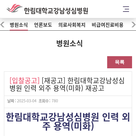
병원소식
언론보도
의료사회복지
비급여진료비용
병원소식
목록
[입찰공고]
[재공고] 한림대학교강남성심
병원 인력 외주 용역(미화) 재공고
날짜 :
2025-03-04
조회수 :
780
한림대학교강남성심병원 인력 외
주 용역(미화)