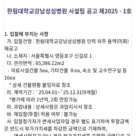
한림대학교강남성심병원 시설팀 공고 제2025 - 1호
1. 입찰에 부치는 사항
가. 입찰건명 : 한림대학교강남성심병원 인력 외주 용역(미화)
재공고
나. 소재지 : 서울특별시 영등포구 신길로 1
다. 관리면적 : 65,386.12m2
- 의료시설건물 5ea, 기타건물 ８ea, 숙소 및 교수연구실 등
16ea
* 상세 건물현황 붙임자료 참조
라. 계약기간 : `25.04.01~`25.12.31(9개월)
*평가에 따라 1년씩, 2회 연장가능
마. 과업내용 : 상세사항은 과업지시서 참조
바. 재입찰(투찰) 허용 여부 : 불가능
사. 입찰참가자가 면세사업자일 경우 별도 표기하여 투찰금액
은 반드시 부가가치세를 차감한 금액으로 기재하며,