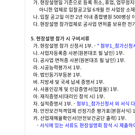
가. 현장설명일 기준으로 등록 취소, 휴업, 업무정
아니한 업체로 입찰공고일 6개월 전 사업장 소재
나. 입찰 공고일 이전 2년 이내 종합병원 500병상 
다. 현장설명 참가업체로 공사업 면허를 보유한 전
5. 현장설명 참가 시 구비서류
가. 현장설명 참가 신청서 1부. -
* 첨부1_참가신청
나. 사업자등록증 사본(원본대조 필 날인) 1부.
다. 공사업 면허증 사본(원본대조 필 날인) 1부.
라. 시공능력평가서 1부.
마. 법인등기부등본 1부.
바. 지방세 및 국세 납세 증명서 1부.
사. 사용인감계 및 인감증명서(입찰용) 1부.
아. 재직증명서(대리인 참석 시) 1부.
자. 실적증명서 1부. -
첨부1_참가신청서 외 서식 
차. 안전보건적격업체 선정기준 평가표(본원서식) 1
카. 산업재해율확인서(안전보건공단 출력) 1부.
-
서식에 있는 서류도 현장설명회 참석 시 제출하여