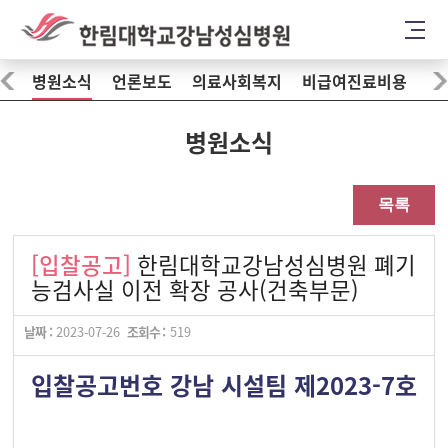
병원소식
언론보도
의료사회복지
비급여진료비용
병원소식
목록
[입찰공고]
한림대학교강남성심병원 폐기
능검사실 이전 확장 공사(건축부문)
날짜 :
2023-07-26
조회수 :
519
입찰공고번호 강남 시설팀 제2023-7호