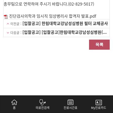
총무팀으로 연락하여 주시기 바랍니다.(02-829-5017)
진단검사의학과 임시직 임상병리사 합격자 발표.pdf
[입찰공고] 한림대학교강남성심병원 필터 교체공사
이전글 :
[입찰공고] [입찰공고]한림대학교강남성심병원(본관) 편의시설(카페테리아) 임대사업자 선정
다음글 :
목록
홈
의료진검색
진료시간표
My진료카드