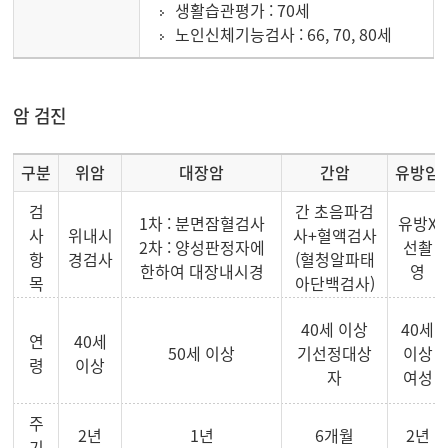
생활습관평가 : 70세
노인신체기능검사 : 66, 70, 80세
암 검진
구분
위암
대장암
간암
유방암
검
간 초음파검
1차 : 분면잠혈검사
유방X
사
위내시
사+혈액검사
2차 : 양성판정자에
선촬
항
경검사
(혈청알파태
한하여 대장내시경
영
목
아단백검사)
40세 이상
40세
연
40세
50세 이상
기선정대상
이상
령
이상
자
여성
주
2년
1년
6개월
2년