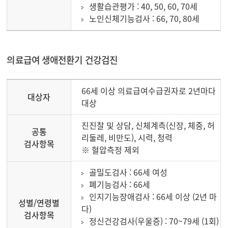
생활습관평가 : 40, 50, 60, 70세
노인신체기능검사 : 66, 70, 80세
의료급여 생애전환기 건강검진
66세 이상 의료급여수급권자로 2년마다
대상자
대상
진진찰 및 상담, 신체계측(신장, 체중, 허
공통
리둘레, 비만도), 시력, 청력
검사항목
※ 혈압측정 제외
골밀도검사 : 66세 여성
폐기능검사 : 66세
인지기능장애검사 : 66세 이상 (2년 마
성별/연령별
다)
검사항목
정신건강검사(우울증) : 70~79세 (1회)