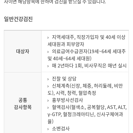
자이면 해당항목에 한하여 검진을 받으실 수 있습니다.
일반건강검진
지역세대주, 직장가입자 및 40세 이상
세대원과 피부양자
대상자
의료급여수급권자(19세~64세 세대주
및 40세~64세 세대원)
매 2년마다 1회, 비사무직은 매년 실시
진찰 및 상담
신체계측(신장, 체중, 허리둘레, 비만
도), 시력, 청력, 혈압측정
공통
흉부방사선검사
감사항목
혈액검사(혈색소, 공복혈당, AST, ALT,
γ-GTP, 혈청크레아티닌, 신사구체여과
율)
소변검사