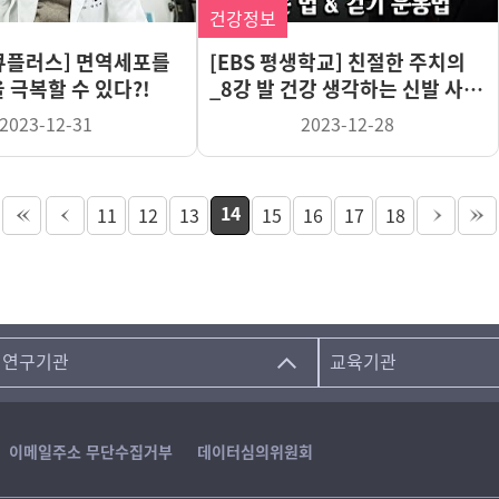
건강정보
다큐플러스] 면역세포를
[EBS 평생학교] 친절한 주치의
 극복할 수 있다?!
_8강 발 건강 생각하는 신발 사는
법&걷기운동법
2023-12-31
2023-12-28
14
11
12
13
15
16
17
18
연구기관
교육기관
이메일주소 무단수집거부
데이터심의위원회