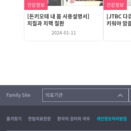
건강정보
건강정보
[돈키오테 내 몸 사용설명서]
[JTBC 
치질과 치핵 질환
키워야 암을
2024-01-11
Family Site
의료기관
즐겨찾기
한림의료헌장
환자의 권리와 의무
개인정보처리방침