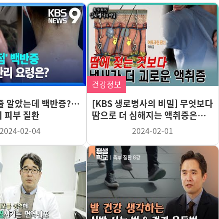
건강정보
줄 알았는데 백반증?…
[KBS 생로병사의 비밀] 무엇보다
 피부 질환
땀으로 더 심해지는 액취증은
치료할 수 있을까?
2024-02-04
2024-02-01