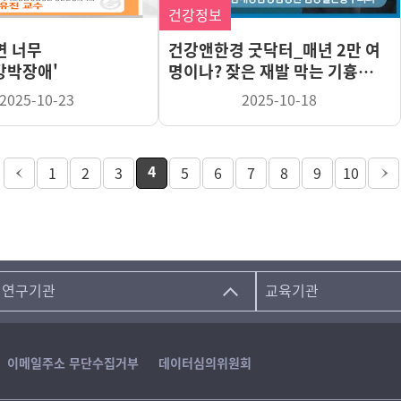
건강정보
면 너무
건강앤한경 굿닥터_매년 2만 여
'강박장애'
명이나? 잦은 재발 막는 기흉
예방과 치료법
2025-10-23
2025-10-18
4
1
2
3
5
6
7
8
9
10
연구기관
교육기관
이메일주소 무단수집거부
데이터심의위원회