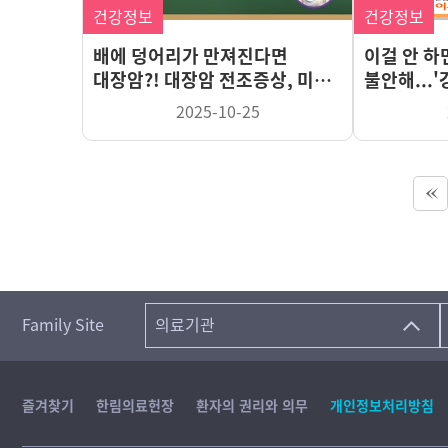
건강정보
건강정보
배에 덩어리가 만져진다면
이걸 안 하
대장암?! 대장암 전조증상, 미리
불안해...
알고 예방하자!
2025-10-25
Family Site
의료기관
즐겨찾기
한림의료헌장
환자의 권리와 의무
개인정보처리방침