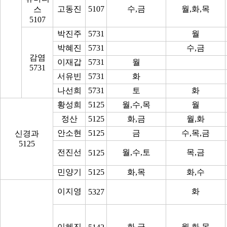
고동진
5107
수,금
월,화,목
스
5107
박진주
5731
월
박혜진
5731
수,금
감염
이재갑
5731
월
5731
서유빈
5731
화
나선희
5731
토
화
황성희
5125
월,수,목
월
정산
5125
화,금
월,화
안소현
5125
금
수,목,금
신경과
5125
전진선
월,수,토
목,금
5125
민양기
5125
화,목
화,수
이지영
화
5327
이혜진
화,금
월,화,목