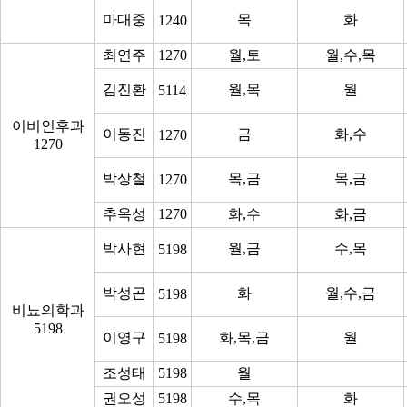
마대중
목
화
1240
최연주
1270
월,토
월,수,목
김진환
월,목
월
5114
이비인후과
이동진
금
화,수
1270
1270
박상철
목,금
목,금
1270
추옥성
1270
화,수
화,금
박사현
월,금
수,목
5198
박성곤
화
월,수,금
5198
비뇨의학과
5198
이영구
화,목,금
월
5198
조성태
5198
월
권오성
5198
수,목
화