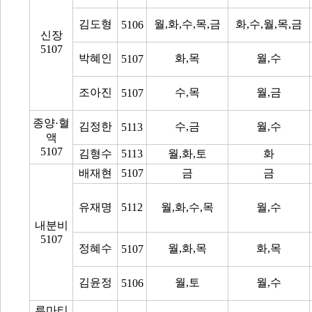
김도형
월,화,수,목,금
화,수,월,목,금
5106
신장
5107
박혜인
화,목
월,수
5107
조아진
수,목
월,금
5107
종양·혈
김정한
수,금
월,수
5113
액
5107
김형수
5113
월,화,토
화
배재현
5107
금
금
유재명
5112
월,화,수,목
월,수
내분비
5107
정혜수
월,화,목
화,목
5107
김윤정
월,토
월,수
5106
류마티