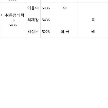
이용수
수
5436
마취통증의학
최재왕
목
5436
과
5436
김정은
화,금
월
5226