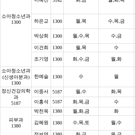
5142
소아청소년과
하은교
월,목
수,목,금
1300
1300
박상희
월,수,목
수,금
1300
이건희
1300
월,목
수
조기영
화,수,금
월,화
1300
소아청소년과
한예슬
수
월
1300
(신생아분과)
1300
정신건강의학
이중서
월,수
화,목
5187
과
이홍석
5187
화,목,금
수
5187
박천욱
1380
월,화,금
화
피부과
김혜원
수,목,토
월,수
1380
1380
정보영
1380
화,금
목,금