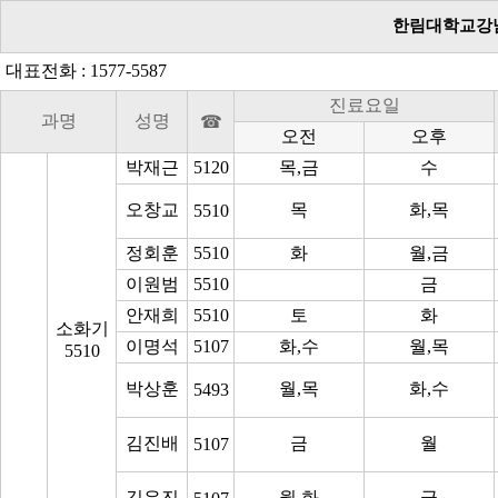
한림대학교강
대표전화 : 1577-5587
진료요일
과명
성명
☎
오전
오후
박재근
5120
목,금
수
오창교
목
화,목
5510
정회훈
5510
화
월,금
이원범
5510
금
안재희
5510
토
화
소화기
이명석
5107
화,수
월,목
5510
박상훈
월,목
화,수
5493
김진배
금
월
5107
김유진
월,화
금