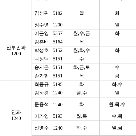
김성환
월
화
5182
정수영
1200
월
이근영
5357
월,수,금
화
김홍배
5164
목
산부인과
박성호
5152
월,화,수
화
1200
박성택
5151
수
송지은
5151
화,금,토
수
손가현
5151
목
금
최동규
5195
화
화,수
김하경
1240
월,수
월
문용석
화
월,목,수
1240
안과
이가영
5193
월,목
수,목
1240
신영주
화,수
월,금
1240