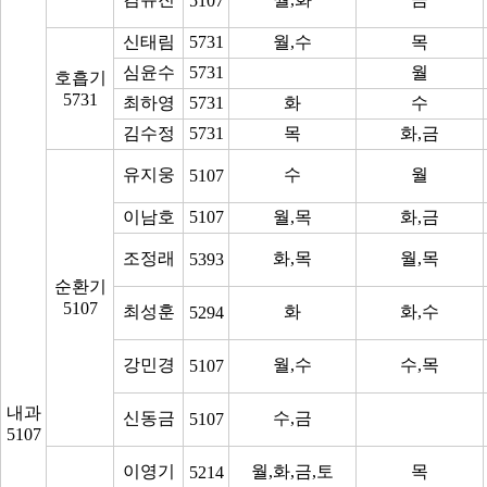
5107
신태림
5731
월,수
목
심윤수
5731
월
호흡기
5731
최하영
5731
화
수
김수정
5731
목
화,금
유지웅
수
월
5107
이남호
5107
월,목
화,금
조정래
화,목
월,목
5393
순환기
5107
최성훈
화
화,수
5294
강민경
월,수
수,목
5107
내과
신동금
수,금
5107
5107
이영기
월,화,금,토
목
5214