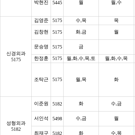
박현진
월
월,수
5445
김영준
5175
수,목
목
김창현
화,금
월
5175
문승명
금
5175
신경외과
한정훈
5175
월,화,수,목,토
월,화,수,목
5175
조탁근
5175
월,목
화
이준원
화
수,금
5182
서인석
수,금
월
5498
성형외과
5182
최재구
화
수,목
5182