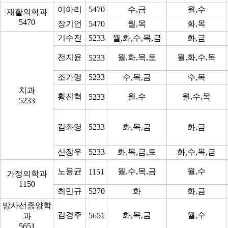
이아리
5470
수,금
월,수
재활의학과
5470
장기언
5470
월,목
화,목
기수진
5233
월,화,수,목,금
화,금
전지윤
월,화,목,토
월,화,수,목
5233
조가영
5233
수,목,금
수,목
치과
황진혁
월,수
월,수,목
5233
5233
김좌영
5233
화,목,금
화,금
신장우
5233
화,목,금,토
화,수,목,금
노용균
월,수,목,금
월,수
1151
가정의학과
1150
최민규
5270
화
화,금
방사선종양학
김경주
화,목,금
월,수
5651
과
5651