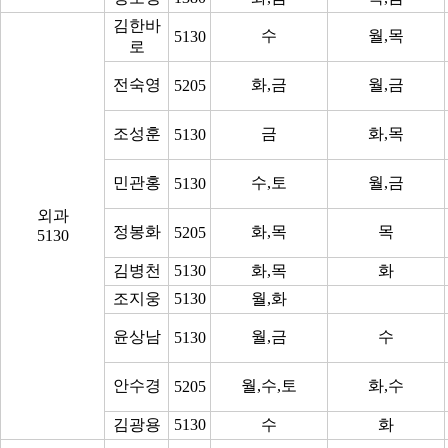
김한바
수
월,목
5130
로
전숙영
화,금
월,금
5205
조성훈
금
화,목
5130
민관홍
수,토
월,금
5130
외과
정봉화
화,목
목
5205
5130
김병천
5130
화,목
화
조지웅
5130
월,화
윤상남
월,금
수
5130
안수경
월,수,토
화,수
5205
김광용
5130
수
화