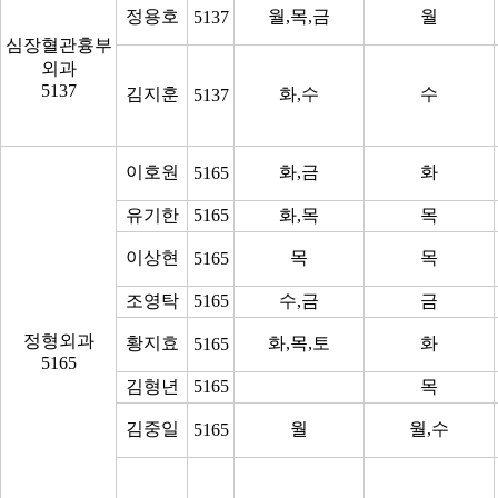
정용호
월,목,금
월
5137
심장혈관흉부
외과
5137
김지훈
화,수
수
5137
이호원
화,금
화
5165
유기한
5165
화,목
목
이상현
목
목
5165
조영탁
5165
수,금
금
정형외과
황지효
화,목,토
화
5165
5165
김형년
5165
목
김중일
월
월,수
5165