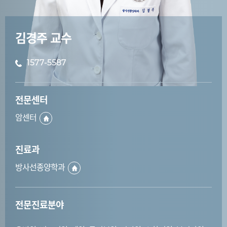
김경주 교수
1577-5587
전문센터
암센터
진료과
방사선종양학과
전문진료분야