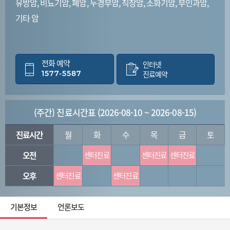
유방암, 비뇨기암, 폐암, 두경부암, 직장암, 소화기암, 부인과암,
기타 암
전화 예약
인터넷
1577-5587
진료예약
(주간) 진료시간표 (2026-08-10 ~ 2026-08-15)
진료시간
월
화
수
목
금
토
오전
센터진료
센터진료
센터진료
오후
센터진료
센터진료
기본정보
언론보도