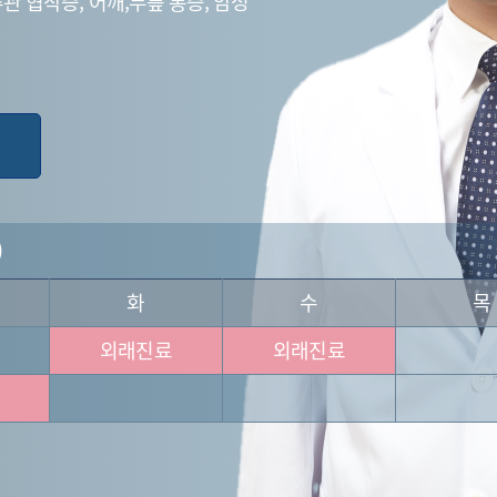
관 협착증, 어깨,무릎 통증, 암성
)
화
수
목
외래진료
외래진료