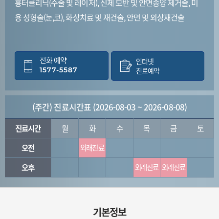
흉터클리닉(수술 및 레이저), 신체 모반 및 안면종양 제거술, 미
용 성형술(눈,코), 화상치료 및 재건술, 안면 및 외상재건술
전화 예약
인터넷
1577-5587
진료예약
(주간) 진료시간표 (2026-08-03 ~ 2026-08-08)
진료시간
월
화
수
목
금
토
오전
외래진료
오후
외래진료
외래진료
기본정보