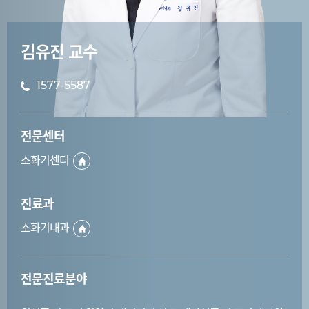
김유진 교수
1577-5587
전문센터
소화기센터
진료과
소화기내과
전문진료분야