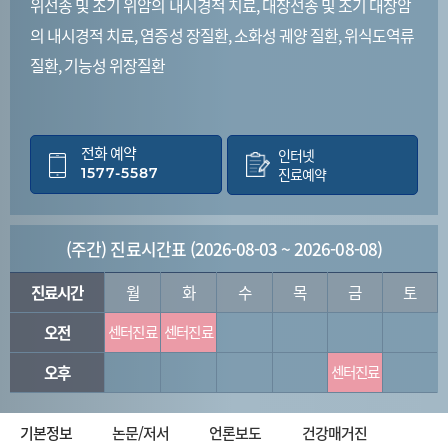
위선종 및 조기 위암의 내시경적 치료, 대장선종 및 조기 대장암
의 내시경적 치료, 염증성 장질환, 소화성 궤양 질환, 위식도역류
질환, 기능성 위장질환
전화 예약
인터넷
1577-5587
진료예약
(주간) 진료시간표 (2026-08-03 ~ 2026-08-08)
진료시간
월
화
수
목
금
토
오전
센터진료
센터진료
오후
센터진료
기본정보
논문/저서
언론보도
건강매거진