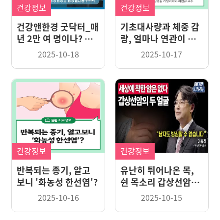
건강정보
건강정보
건강앤한경 굿닥터_매
기초대사량과 체중 감
년 2만 여 명이나? 잦
량, 얼마나 연관이 있
은 재발 막는 기흉 예
을까?
2025-10-18
2025-10-17
방과 치료법
건강정보
건강정보
반복되는 종기, 알고
유난히 튀어나온 목,
보니 '화농성 한선염'?
쉰 목소리 갑상선암을
의심해라!
2025-10-16
2025-10-15