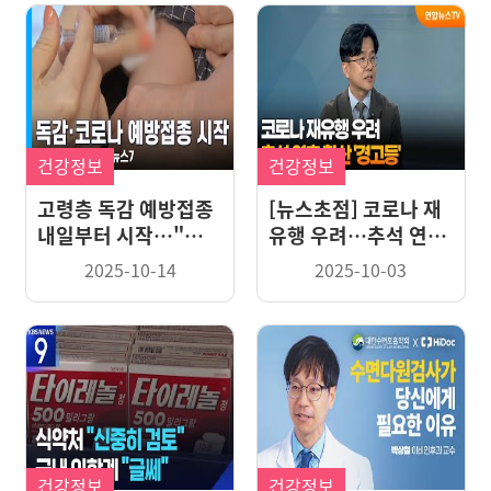
건강정보
건강정보
고령층 독감 예방접종
[뉴스초점] 코로나 재
내일부터 시작…"코로
유행 우려…추석 연휴
나 백신도 같이 맞으세
확산 '경고등'
2025-10-14
2025-10-03
요"
건강정보
건강정보