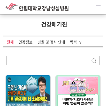
건강매거진
전체
건강정보
병원 및 검사 안내
씩씩TV