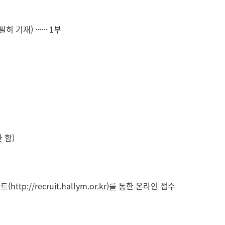
기재) ······ 1부
 함)
이트(http://recruit.hallym.or.kr)를 통한 온라인 접수