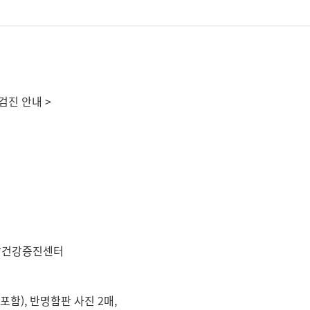
검진 안내 >
종합건강증진센터
), 반명함판 사진 2매,