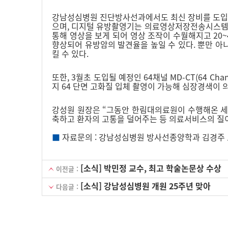
강남성심병원 진단방사선과에서도 최신 장비를 도입해 신속
으며, 디지털 유방촬영기는 의료영상저장전송시스템(P
통해 영상을 보게 되어 영상 조작이 수월해지고 20~
향상되어 유방암의 발견율을 높일 수 있다. 뿐만 아
킬 수 있다.
또한, 3월초 도입될 예정인 64채널 MD-CT(64 Cha
지 64 단면 고화질 입체 촬영이 가능해 심장경색이
강성원 원장은 “그동안 한림대의료원이 수행해온 
축하고 환자의 고통을 덜어주는 등 의료서비스의 질이
■
자료문의 : 강남성심병원 방사선종양학과 김경주 교수
[소식] 박민정 교수, 최고 학술논문상 수상
이전글 :
[소식] 강남성심병원 개원 25주년 맞아
다음글 :