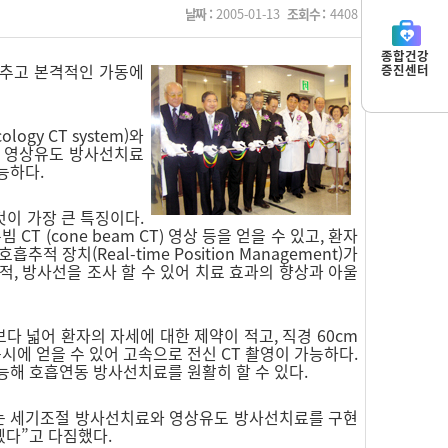
날짜 :
2005-01-13
조회수 :
4408
종합건강
 갖추고 본격적인 가동에
증진센터
ogy CT system)와
있는 영상유도 방사선치료
가능하다.
것이 가장 큰 특징이다.
T (cone beam CT) 영상 등을 얻을 수 있고, 환자
장치(Real-time Position Management)가
적, 방사선을 조사 할 수 있어 치료 효과의 향상과 아울
보다 넓어 환자의 자세에 대한 제약이 적고, 직경 60cm
동시에 얻을 수 있어 고속으로 전신 CT 촬영이 가능하다.
능해 호흡연동 방사선치료를 원활히 할 수 있다.
는 세기조절 방사선치료와 영상유도 방사선치료를 구현
겠다”고 다짐했다.