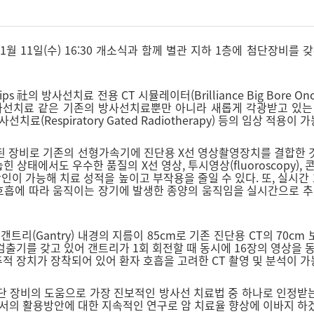
 11일(수) 16:30 개소식과 함께 별관 지하 1층에 첨단장비를
 방사선치료 전용 CT 시뮬레이터(Brilliance Big Bore Oncol
기조절방사선치료 같은 기존의 방사선치료뿐만 아니라 새롭게 각광받고 
동 방사선치료(Respiratory Gated Radiotherapy) 등의 임상 적용이 
도입된 장비로 기존의 선형가속기에 진단용 X선 영상촬영장치를 결합한 
서도 우수한 품질의 X선 영상, 투시영상(fluoroscopy), 콘빔 C
가능해 치료 성적을 높이고 부작용을 줄일 수 있다. 또, 실시간 호흡추적 
의 호흡에 따라 움직이는 장기에 발생한 종양의 움직임을 실시간으로 추
리(Gantry) 내경의 지름이 85cm로 기존 진단용 CT의 70cm 
검출기를 갖고 있어 갠트리가 1회 회전할 때 동시에 16장의 영상을 
 장치가 장착되어 있어 환자 호흡을 고려한 CT 촬영 및 분석이 가
 장비의 도움으로 가장 진보적인 방사선 치료법 중 하나로 인정받
에서의 활용방안에 대한 지속적인 연구로 암 치료율 향상에 이바지 하