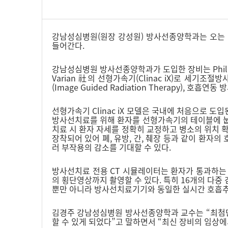
강남성심병원(원장 강성원) 방사선종양학과는 오는 1월
들어간다.
강남성심병원 방사선종양학과가 도입한 장비는 Philips 社의
Varian 社의 선형가속기(Clinac iX)로 세
(Image Guided Radiation Therapy), 호흡연
선형가속기 Clinac iX 모델은 국내에 처음으로 
방사선치료를 위해 환자를 선형가속기의 테이블에 눕힌 상태에
치료 시 환자 자세를 정확히 교정하고 병소의 위치 확인이 
장착되어 있어 폐, 유방, 간, 췌장 등과 같이 환자
러 부작용의 감소를 기대할 수 있다.
방사선치료 전용 CT 시뮬레이터는 환자가 통과하는 갠트
의 횡단영상까지 촬영할 수 있다. 특히 16개의 다중 
뿐만 아니라 방사선치료기기와 동일한 실시간 호흡추적
김경주 강남성심병원 방사선종양학과 교수는 “최첨단
할 수 있게 되었다”고 말하면서 “최신 장비의 임상