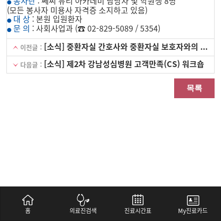
봉사단
: 쎄씨 뷰티 아카데미 담당자 및 학원생 8명
●
(모든 봉사자 미용사 자격증 소지하고 있음)
대 상
: 본원 입원환자
●
문 의
: 사회사업과 (☎ 02-829-5089 / 5354)
●
[소식] 중환자실 간호사와 중환자실 보호자와의 만남
이전글 :
[소식] 제2차 강남성심병원 고객만족(CS) 워크숍
다음글 :
목록
홈
의료진검색
진료시간표
My진료카드