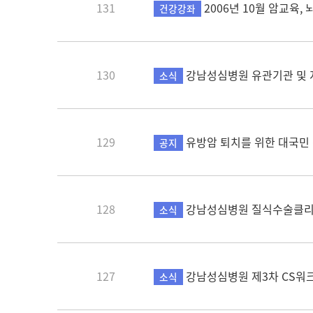
131
2006년 10월 암교육,
건강강좌
130
강남성심병원 유관기관 및 
소식
129
유방암 퇴치를 위한 대국민 강
공지
128
강남성심병원 질식수술클리
소식
127
강남성심병원 제3차 CS워
소식