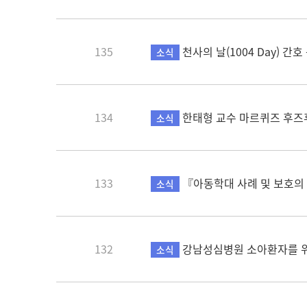
135
천사의 날(1004 Day) 간
소식
134
한태형 교수 마르퀴즈 후즈
소식
133
『아동학대 사례 및 보호의
소식
132
강남성심병원 소아환자를 
소식