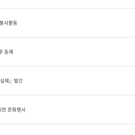
호 봉사활동
후 등재
 실제』발간
위한 문화행사