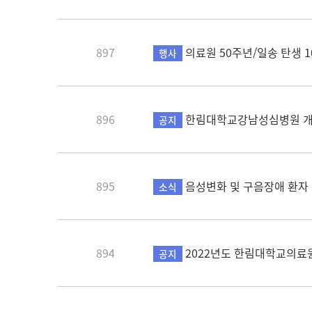
897
의료원 50주년/일송 탄생 1
행사
896
한림대학교강남성심병원 개
공지
895
음성변화 및 구음장애 환자
소식
894
2022년도 한림대학교의료
공지