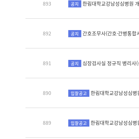
893
한림대학교강남성심병원 개
공지
892
간호조무사(간호·간병통합
공지
891
심장검사실 정규직 병리사(심초
공지
890
한림대학교강남성심병원 
입찰공고
889
한림대학교강남성심병원 
입찰공고